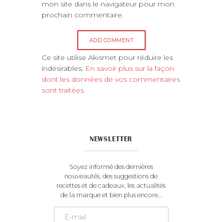
mon site dans le navigateur pour mon
prochain commentaire.
A
Ce site utilise Akismet pour réduire les
l
indésirables.
En savoir plus sur la façon
t
dont les données de vos commentaires
e
sont traitées
.
r
n
a
t
NEWSLETTER
i
v
e
Soyez informé des dernières
:
nouveautés, des suggestions de
recettes et de cadeaux, les actualités
de la marque et bien plus encore…