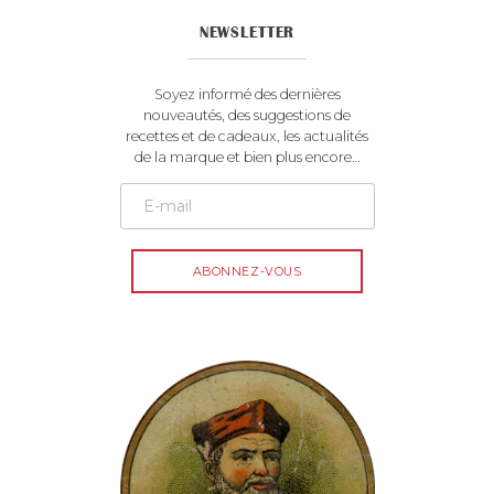
t
NEWSLETTER
i
v
e
Soyez informé des dernières
:
nouveautés, des suggestions de
recettes et de cadeaux, les actualités
de la marque et bien plus encore…