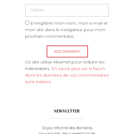
Enregistrer mon nom, mon e-mail et
mon site dans le navigateur pour mon
prochain commentaire.
A
Ce site utilise Akismet pour réduire les
l
indésirables.
En savoir plus sur la façon
t
dont les données de vos commentaires
e
sont traitées
.
r
n
a
t
NEWSLETTER
i
v
e
Soyez informé des dernières
:
nouveautés, des suggestions de