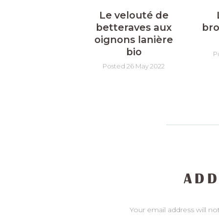
Le velouté de
betteraves aux
bro
oignons lanière
bio
P
Posted 26 May 2022
ADD
Your email address will no