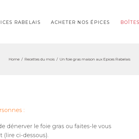
PICES RABELAIS
ACHETER NOS ÉPICES
BOÎTE
Home
Recettes du mois
Un foie gras maison aux Epices Rabelais
rsonnes :
e dénerver le foie gras ou faites-le vous
(lire ci-dessous).