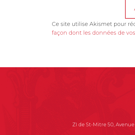
A
Ce site utilise Akismet pour ré
l
façon dont les données de vos
t
e
r
n
a
t
i
v
e
:
ZI de St-Mitre 50, Avenue