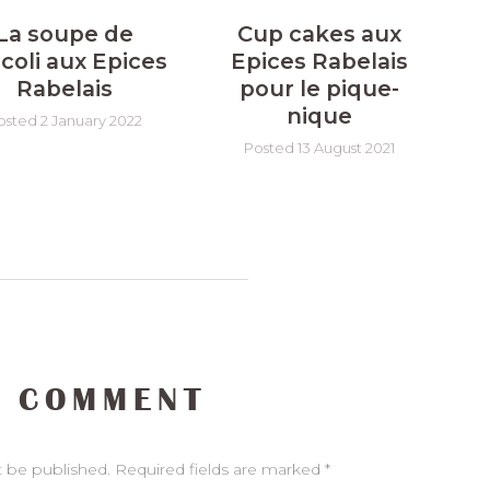
La soupe de
Cup cakes aux
coli aux Epices
Epices Rabelais
Rabelais
pour le pique-
nique
osted 2 January 2022
Posted 13 August 2021
 COMMENT
t be published. Required fields are marked *