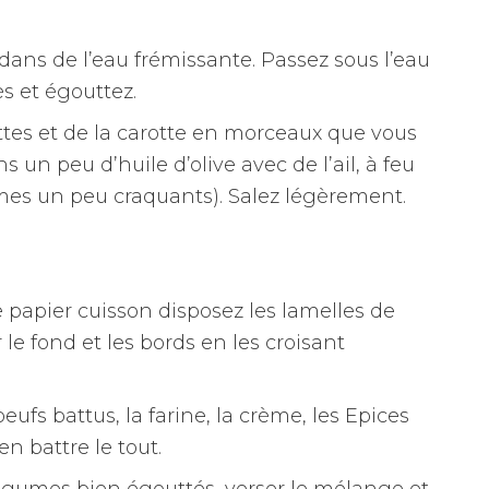
dans de l’eau frémissante. Passez sous l’eau
s et égouttez.
ttes et de la carotte en morceaux que vous
s un peu d’huile d’olive avec de l’ail, à feu
mes un peu craquants). Salez légèrement.
apier cuisson disposez les lamelles de
 le fond et les bords en les croisant
ufs battus, la farine, la crème, les Epices
en battre le tout.
égumes bien égouttés, verser le mélange et