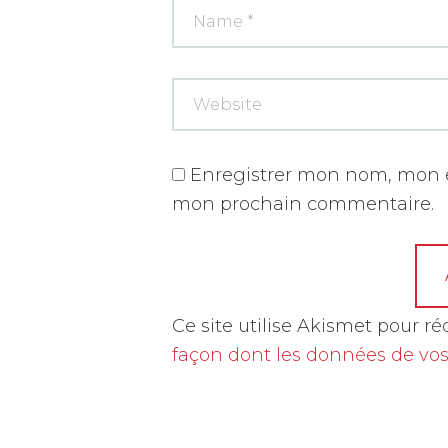
Enregistrer mon nom, mon e
mon prochain commentaire.
A
Ce site utilise Akismet pour ré
l
façon dont les données de vos
t
e
r