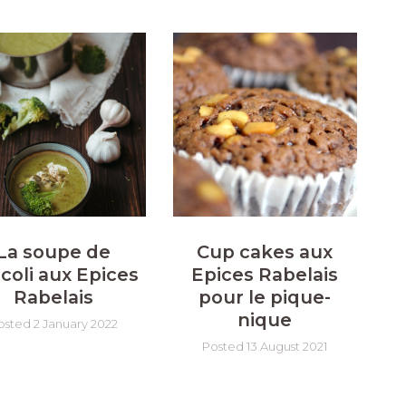
La soupe de
Cup cakes aux
coli aux Epices
Epices Rabelais
Rabelais
pour le pique-
nique
osted 2 January 2022
Posted 13 August 2021