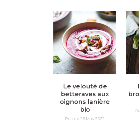
Le velouté de
betteraves aux
bro
oignons lanière
bio
P
Posted 26 May 2022