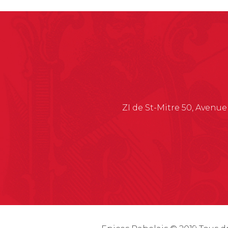
n
a
t
i
v
e
:
ZI de St-Mitre 50, Avenue