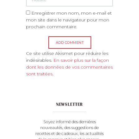
Enregistrer mon nom, mon e-mail et
mon site dans le navigateur pour mon
prochain commentaire.
A
Ce site utilise Akismet pour réduire les
l
indésirables.
En savoir plus sur la façon
t
dont les données de vos commentaires
e
sont traitées
.
r
n
a
t
NEWSLETTER
i
v
e
Soyez informé des dernières
:
nouveautés, des suggestions de
recettes et de cadeaux, les actualités