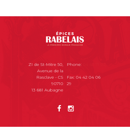
ZI de St-Mitre 50,
Phone:
04 42 71 02
Avenue de la
95
Rasclave - CS
Fax: 04 42 04 06
90710
29
13 681 Aubagne