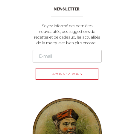
t
NEWSLETTER
i
v
e
Soyez informé des dernières
:
nouveautés, des suggestions de
recettes et de cadeaux, les actualités
de la marque et bien plus encore…