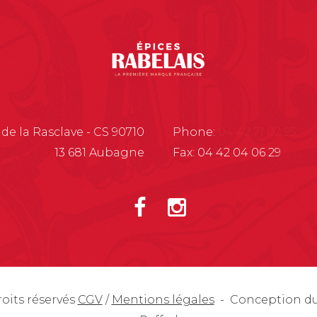
 de la Rasclave - CS 90710
Phone:
04 42 71 02 95
13 681 Aubagne
Fax: 04 42 04 06 29
roits réservés
CGV
/
Mentions légales
- Conception du 