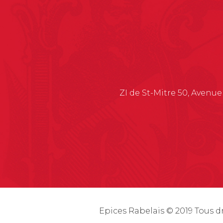
a
t
i
v
e
:
ZI de St-Mitre 50, Avenue
Epices Rabelais © 2019 Tous d