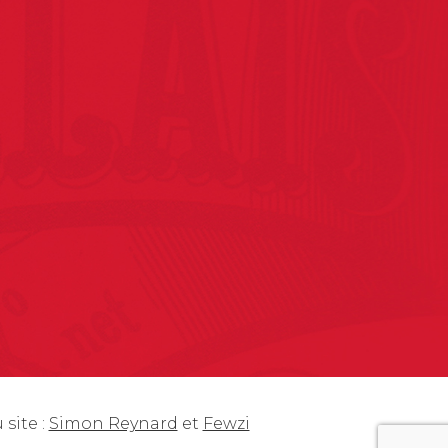
site :
Simon Reynard
et
Fewzi