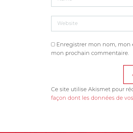
Enregistrer mon nom, mon e
mon prochain commentaire.
A
Ce site utilise Akismet pour ré
l
façon dont les données de vos
t
e
r
n