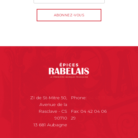
ZI de St-Mitre 50,
Phone:
04 42 71 02
Avenue de la
95
Rasclave - CS
Fax: 04 42 04 06
90710
29
13 681 Aubagne