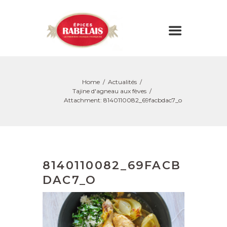
Home
Actualités
Tajine d'agneau aux fèves
Attachment: 8140110082_69facbdac7_o
8140110082_69FACB
DAC7_O