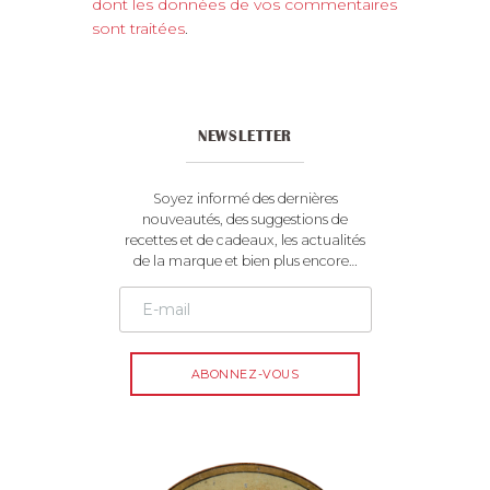
t
dont les données de vos commentaires
e
sont traitées
.
r
n
a
t
NEWSLETTER
i
v
e
Soyez informé des dernières
:
nouveautés, des suggestions de
recettes et de cadeaux, les actualités
de la marque et bien plus encore…