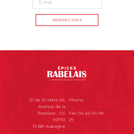
ZI de St-Mitre 50,
Phone:
04 42 71 02
Avenue de la
95
Rasclave - CS
Fax: 04 42 04 06
90710
29
13 681 Aubagne