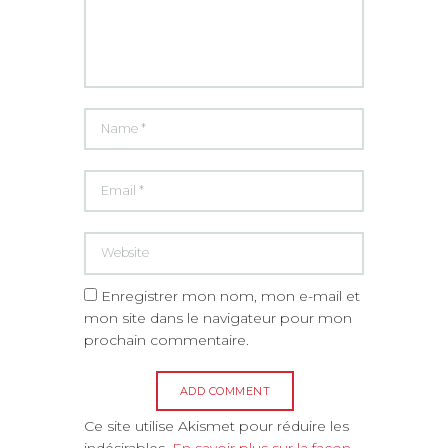
Enregistrer mon nom, mon e-mail et
mon site dans le navigateur pour mon
prochain commentaire.
A
Ce site utilise Akismet pour réduire les
l
indésirables.
En savoir plus sur la façon