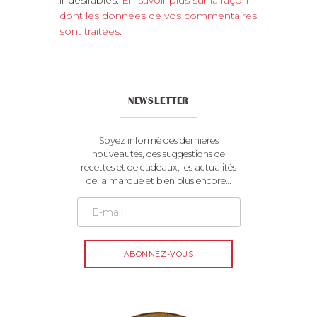
t
dont les données de vos commentaires
e
sont traitées
.
r
n
a
t
NEWSLETTER
i
v
e
Soyez informé des dernières
:
nouveautés, des suggestions de
recettes et de cadeaux, les actualités
de la marque et bien plus encore…