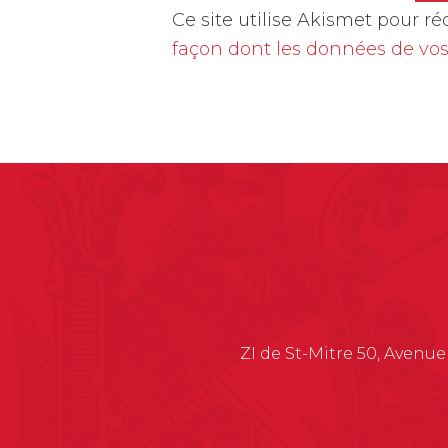
A
Ce site utilise Akismet pour ré
l
façon dont les données de vos
t
e
r
n
a
t
i
v
e
:
ZI de St-Mitre 50, Avenue