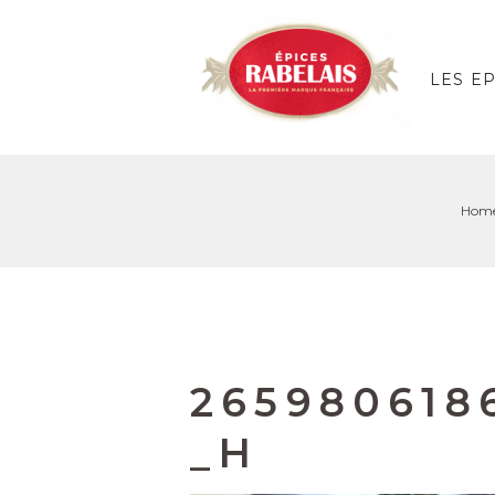
LES E
Hom
265980618
_H