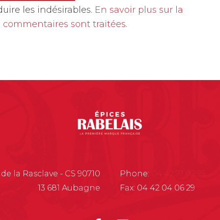
duire les indésirables.
En savoir plus sur la
 commentaires sont traitées
.
 de la Rasclave - CS 90710
Phone:
04 42 71 02 95
13 681 Aubagne
Fax: 04 42 04 06 29