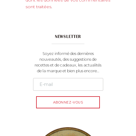
e
sont traitées
.
r
n
a
t
NEWSLETTER
i
v
e
Soyez informé des dernières
:
nouveautés, des suggestions de
recettes et de cadeaux, les actualités
de la marque et bien plus encore…