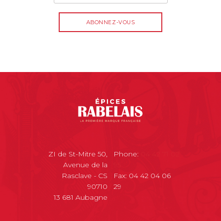
ZI de St-Mitre 50,
Phone:
04 42 71 02
Avenue de la
95
Rasclave - CS
Fax: 04 42 04 06
90710
29
13 681 Aubagne