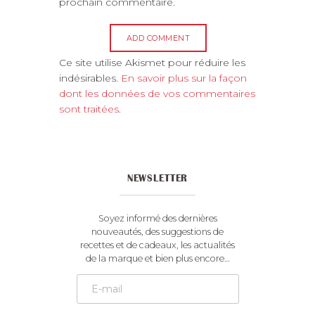
prochain commentaire.
A
Ce site utilise Akismet pour réduire les
l
indésirables.
En savoir plus sur la façon
t
dont les données de vos commentaires
e
sont traitées
.
r
n
a
t
NEWSLETTER
i
v
e
Soyez informé des dernières
:
nouveautés, des suggestions de
recettes et de cadeaux, les actualités
de la marque et bien plus encore…