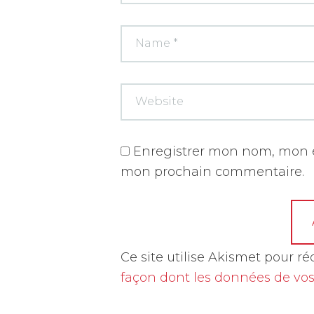
Enregistrer mon nom, mon e
mon prochain commentaire.
A
Ce site utilise Akismet pour ré
l
façon dont les données de vos
t