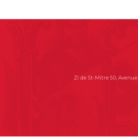
e
r
n
a
t
i
v
e
:
ZI de St-Mitre 50, Avenue