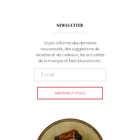
r
n
a
t
NEWSLETTER
i
v
e
Soyez informé des dernières
:
nouveautés, des suggestions de
recettes et de cadeaux, les actualités
de la marque et bien plus encore…