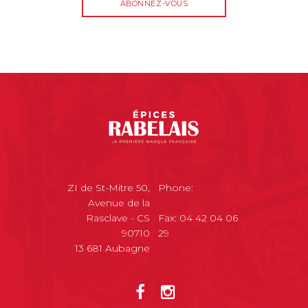
ZI de St-Mitre 50,
Phone:
04 42 71 02
Avenue de la
95
Rasclave - CS
Fax: 04 42 04 06
90710
29
13 681 Aubagne