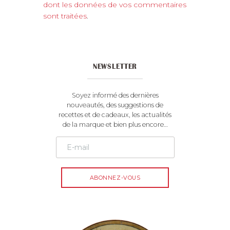
t
dont les données de vos commentaires
e
sont traitées
.
r
n
a
t
NEWSLETTER
i
v
e
Soyez informé des dernières
:
nouveautés, des suggestions de
recettes et de cadeaux, les actualités
de la marque et bien plus encore…