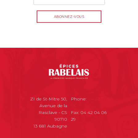
ZI de St-Mitre 50,
Phone:
04 42 71 02
Avenue de la
95
Rasclave - CS
Fax: 04 42 04 06
90710
29
13 681 Aubagne