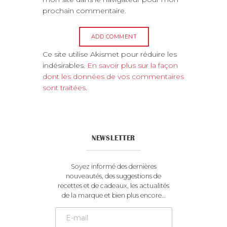
prochain commentaire.
A
Ce site utilise Akismet pour réduire les
l
indésirables.
En savoir plus sur la façon
t
dont les données de vos commentaires
e
sont traitées
.
r
n
a
t
NEWSLETTER
i
v
e
Soyez informé des dernières
:
nouveautés, des suggestions de
recettes et de cadeaux, les actualités
de la marque et bien plus encore…