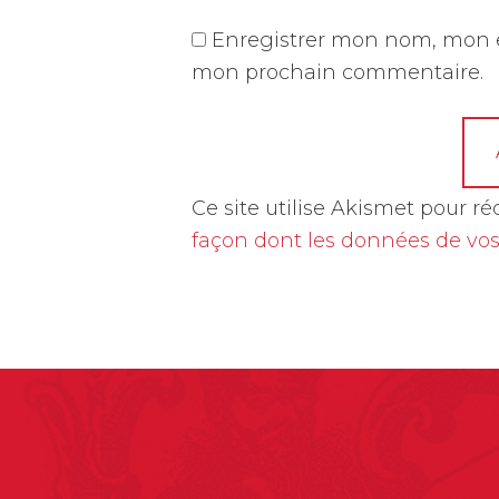
Enregistrer mon nom, mon e
mon prochain commentaire.
A
Ce site utilise Akismet pour ré
l
façon dont les données de vos
t
e
r
n
a
t
i
v