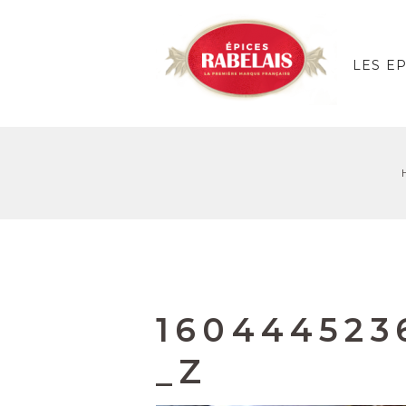
LES E
160444523
_Z