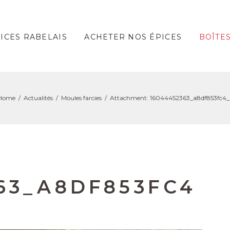
PICES RABELAIS
ACHETER NOS ÉPICES
BOÎTE
Home
Actualités
Moules farcies
Attachment: 16044452363_a8df853fc4_
63_A8DF853FC4