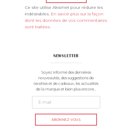
A
Ce site utilise Akismet pour réduire les
l
indésirables.
En savoir plus sur la façon
t
dont les données de vos commentaires
e
sont traitées
.
r
n
a
t
NEWSLETTER
i
v
e
Soyez informé des dernières
:
nouveautés, des suggestions de
recettes et de cadeaux, les actualités
de la marque et bien plus encore…